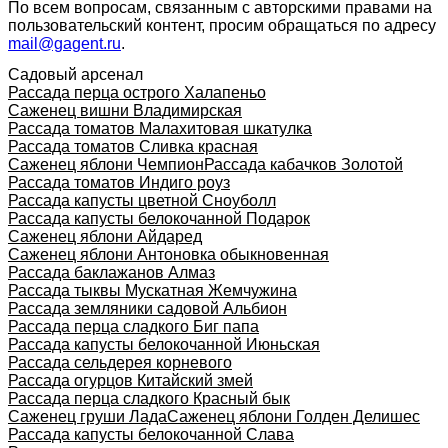
По всем вопросам, связанным с авторскими правами на
пользовательский контент, просим обращаться по адресу
mail@gagent.ru
.
Садовый арсенал
Рассада перца острого Халапеньо
Саженец вишни Владимирская
Рассада томатов Малахитовая шкатулка
Рассада томатов Сливка красная
Саженец яблони Чемпион
Рассада кабачков Золотой
Рассада томатов Индиго роуз
Рассада капусты цветной Сноуболл
Рассада капусты белокочанной Подарок
Саженец яблони Айдаред
Саженец яблони Антоновка обыкновенная
Рассада баклажанов Алмаз
Рассада тыквы Мускатная Жемчужина
Рассада земляники садовой Альбион
Рассада перца сладкого Биг папа
Рассада капусты белокочанной Июньская
Рассада сельдерея корневого
Рассада огурцов Китайский змей
Рассада перца сладкого Красный бык
Саженец груши Лада
Саженец яблони Голден Делишес
Рассада капусты белокочанной Слава