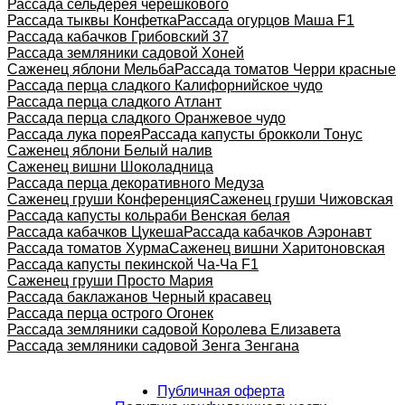
Рассада сельдерея черешкового
Рассада тыквы Конфетка
Рассада огурцов Маша F1
Рассада кабачков Грибовский 37
Рассада земляники садовой Хоней
Саженец яблони Мельба
Рассада томатов Черри красные
Рассада перца сладкого Калифорнийское чудо
Рассада перца сладкого Атлант
Рассада перца сладкого Оранжевое чудо
Рассада лука порея
Рассада капусты брокколи Тонус
Саженец яблони Белый налив
Саженец вишни Шоколадница
Рассада перца декоративного Медуза
Саженец груши Конференция
Саженец груши Чижовская
Рассада капусты кольраби Венская белая
Рассада кабачков Цукеша
Рассада кабачков Аэронавт
Рассада томатов Хурма
Саженец вишни Харитоновская
Рассада капусты пекинской Ча-Ча F1
Саженец груши Просто Мария
Рассада баклажанов Черный красавец
Рассада перца острого Огонек
Рассада земляники садовой Королева Елизавета
Рассада земляники садовой Зенга Зенгана
Публичная оферта