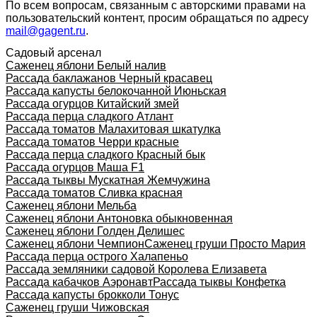
По всем вопросам, связанным с авторскими правами на
пользовательский контент, просим обращаться по адресу
mail@gagent.ru
.
Садовый арсенал
Саженец яблони Белый налив
Рассада баклажанов Черный красавец
Рассада капусты белокочанной Июньская
Рассада огурцов Китайский змей
Рассада перца сладкого Атлант
Рассада томатов Малахитовая шкатулка
Рассада томатов Черри красные
Рассада перца сладкого Красный бык
Рассада огурцов Маша F1
Рассада тыквы Мускатная Жемчужина
Рассада томатов Сливка красная
Саженец яблони Мельба
Саженец яблони Антоновка обыкновенная
Саженец яблони Голден Делишес
Саженец яблони Чемпион
Саженец груши Просто Мария
Рассада перца острого Халапеньо
Рассада земляники садовой Королева Елизавета
Рассада кабачков Аэронавт
Рассада тыквы Конфетка
Рассада капусты брокколи Тонус
Саженец груши Чижовская