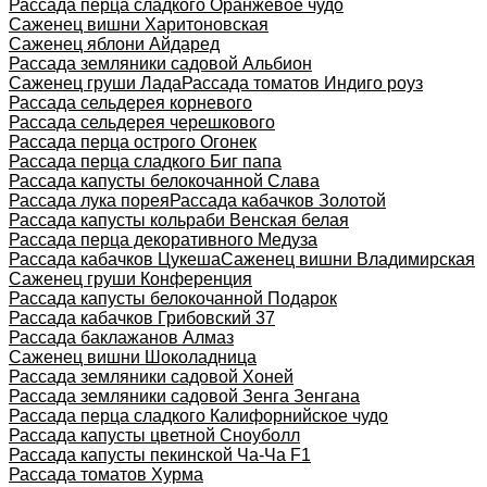
Рассада перца сладкого Оранжевое чудо
Саженец вишни Харитоновская
Саженец яблони Айдаред
Рассада земляники садовой Альбион
Саженец груши Лада
Рассада томатов Индиго роуз
Рассада сельдерея корневого
Рассада сельдерея черешкового
Рассада перца острого Огонек
Рассада перца сладкого Биг папа
Рассада капусты белокочанной Слава
Рассада лука порея
Рассада кабачков Золотой
Рассада капусты кольраби Венская белая
Рассада перца декоративного Медуза
Рассада кабачков Цукеша
Саженец вишни Владимирская
Саженец груши Конференция
Рассада капусты белокочанной Подарок
Рассада кабачков Грибовский 37
Рассада баклажанов Алмаз
Саженец вишни Шоколадница
Рассада земляники садовой Хоней
Рассада земляники садовой Зенга Зенгана
Рассада перца сладкого Калифорнийское чудо
Рассада капусты цветной Сноуболл
Рассада капусты пекинской Ча-Ча F1
Рассада томатов Хурма