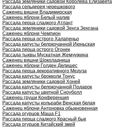
Рассада земляники садовой Королева Елизавета
Рассада сельдерея черешкового
Саженец вишни Владимирская
Саженец яблони Белый налив
Рассада перца сладкого Атлант
Рассада земляники садовой Зенга Зенгана
Саженец яблони Чемпион
Рассада перца острого Халапеньо
Рассада капусты белокочанной Июньская
Рассада перца острого Огонек
Рассада тыквы Мускатная Жемчужина
Саженец вишни Шоколадница
Саженец яблони Голден Делишес
Рассада перца декоративного Медуза
Рассада капусты брокколи Тонус
Рассада земляники садовой Хоней
Рассада капусты белокочанной Подарок
Рассада капусты цветной Сноуболл
Саженец груши Конференция
Рассада капусты кольраби Венская белая
Саженец яблони Антоновка обыкновенная
Рассада огурцов Маша F1
Рассада перца сладкого Красный бык
Рассада огурцов Китайский змей