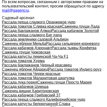
По всем вопросам, связанным с авторскими правами на
пользовательский контент, просим обращаться по адресу
mail@gagent.ru
.
Садовый арсенал
Рассада перца сладкого Оранжевое чудо
Рассада томатов Сливка красная
Саженец груши Лада
Рассада баклажанов Алмаз
Рассада кабачков Золотой
Рассада перца сладкого Биг папа
Рассада земляники садовой Альбион
Саженец яблони Мельба
Рассада сельдерея корневого
Рассада кабачков Аэронавт
Рассада тыквы Конфетка
Саженец груши Чижовская
Рассада капусты пекинской Ча-Ча F1
Рассада томатов Хурма
Рассада баклажанов Черный красавец
Саженец яблони Айдаред
Рассада томатов Индиго роуз
Рассада томатов Черри красные
Рассада томатов Малахитовая шкатулка
Рассада лука порея
Саженец груши Просто Мария
Рассада кабачков Цукеша
Саженец вишни Харитоновская
Рассада кабачков Грибовский 37
Рассада перца сладкого Калифорнийское чудо
Рассада капусты белокочанной Слава