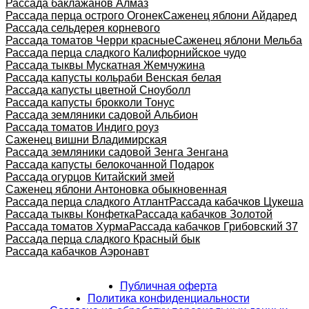
Рассада баклажанов Алмаз
Рассада перца острого Огонек
Саженец яблони Айдаред
Рассада сельдерея корневого
Рассада томатов Черри красные
Саженец яблони Мельба
Рассада перца сладкого Калифорнийское чудо
Рассада тыквы Мускатная Жемчужина
Рассада капусты кольраби Венская белая
Рассада капусты цветной Сноуболл
Рассада капусты брокколи Тонус
Рассада земляники садовой Альбион
Рассада томатов Индиго роуз
Саженец вишни Владимирская
Рассада земляники садовой Зенга Зенгана
Рассада капусты белокочанной Подарок
Рассада огурцов Китайский змей
Саженец яблони Антоновка обыкновенная
Рассада перца сладкого Атлант
Рассада кабачков Цукеша
Рассада тыквы Конфетка
Рассада кабачков Золотой
Рассада томатов Хурма
Рассада кабачков Грибовский 37
Рассада перца сладкого Красный бык
Рассада кабачков Аэронавт
Публичная оферта
Политика конфиденциальности