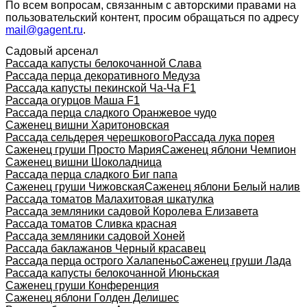
По всем вопросам, связанным с авторскими правами на
пользовательский контент, просим обращаться по адресу
mail@gagent.ru
.
Садовый арсенал
Рассада капусты белокочанной Слава
Рассада перца декоративного Медуза
Рассада капусты пекинской Ча-Ча F1
Рассада огурцов Маша F1
Рассада перца сладкого Оранжевое чудо
Саженец вишни Харитоновская
Рассада сельдерея черешкового
Рассада лука порея
Саженец груши Просто Мария
Саженец яблони Чемпион
Саженец вишни Шоколадница
Рассада перца сладкого Биг папа
Саженец груши Чижовская
Саженец яблони Белый налив
Рассада томатов Малахитовая шкатулка
Рассада земляники садовой Королева Елизавета
Рассада томатов Сливка красная
Рассада земляники садовой Хоней
Рассада баклажанов Черный красавец
Рассада перца острого Халапеньо
Саженец груши Лада
Рассада капусты белокочанной Июньская
Саженец груши Конференция
Саженец яблони Голден Делишес