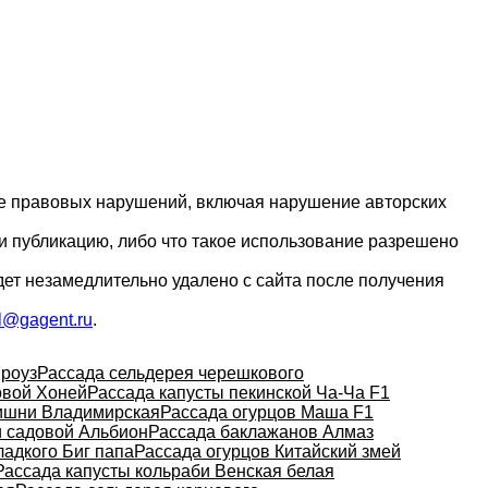
ие правовых нарушений, включая нарушение авторских
и публикацию, либо что такое использование разрешено
дет незамедлительно удалено с сайта после получения
l@gagent.ru
.
 роуз
Рассада сельдерея черешкового
овой Хоней
Рассада капусты пекинской Ча-Ча F1
ишни Владимирская
Рассада огурцов Маша F1
и садовой Альбион
Рассада баклажанов Алмаз
ладкого Биг папа
Рассада огурцов Китайский змей
Рассада капусты кольраби Венская белая