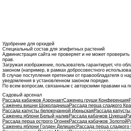
Удобрение для орхидей
Специальный состав для эпифитных растений
Администрация сайта не проверяет и не может проверить
прав.
Загружая изображение, пользователь гарантирует, что об
законом (например, в рамках добросовестного использован
В случае поступления претензии от правообладателя о н
уведомления в установленном законом порядке.
По всем вопросам, связанным с авторскими правами на п
Садовый арсенал
Рассада кабачков Аэронавт
Саженец груши Конференция
Саженец вишни Шоколадница
Рассада перца сладкого Кр
Рассада капусты белокочанной Июньская
Рассада капусты
Саженец яблони Белый налив
Рассада кабачков Цукеша
Ра
Рассада перца острого Огонек
Рассада кабачков Золотой
Р
Саженец яблони Голден Делишес
Рассада перца сладкого