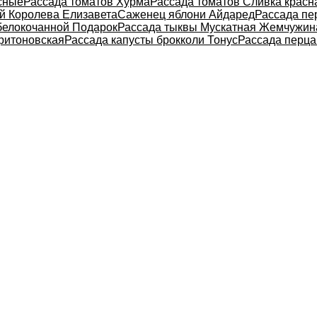
сные
Рассада томатов Хурма
Рассада томатов Сливка красн
й Королева Елизавета
Саженец яблони Айдаред
Рассада пе
белокочанной Подарок
Рассада тыквы Мускатная Жемчужин
ритоновская
Рассада капусты брокколи Тонус
Рассада перца