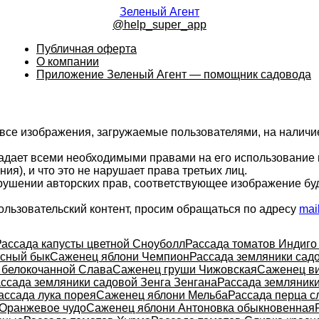
Зеленый Агент
@help_super_app
Публичная оферта
О компании
Приложение Зеленый Агент — помощник садовода
 все изображения, загружаемые пользователями, на налич
ладает всеми необходимыми правами на его использование 
ия), и что это не нарушает права третьих лиц.
арушении авторских прав, соответствующее изображение бу
ользовательский контент, просим обращаться по адресу
mai
Рассада капусты цветной Сноуболл
Рассада томатов Индиго
асный бык
Саженец яблони Чемпион
Рассада земляники сад
 белокочанной Слава
Саженец груши Чижовская
Саженец в
ссада земляники садовой Зенга Зенгана
Рассада земляник
ассада лука порея
Саженец яблони Мельба
Рассада перца с
 Оранжевое чудо
Саженец яблони Антоновка обыкновенная