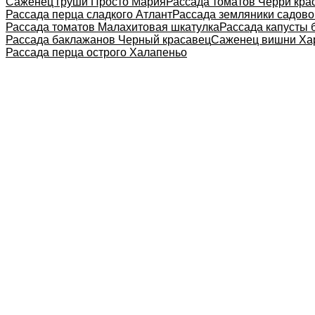
Саженец груши Просто Мария
Рассада томатов Черри кра
Рассада перца сладкого Атлант
Рассада земляники садово
Рассада томатов Малахитовая шкатулка
Рассада капусты 
Рассада баклажанов Черный красавец
Саженец вишни Ха
Рассада перца острого Халапеньо