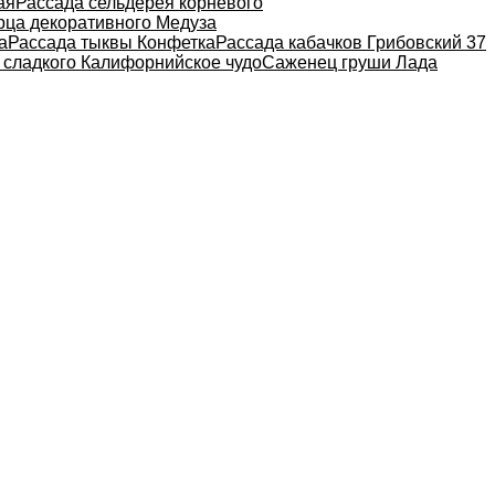
ая
Рассада сельдерея корневого
рца декоративного Медуза
а
Рассада тыквы Конфетка
Рассада кабачков Грибовский 37
 сладкого Калифорнийское чудо
Саженец груши Лада