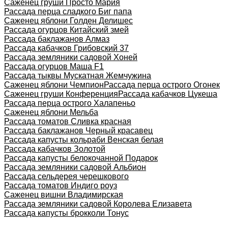
Саженец груши Просто Мария
Рассада перца сладкого Биг папа
Саженец яблони Голден Делишес
Рассада огурцов Китайский змей
Рассада баклажанов Алмаз
Рассада кабачков Грибовский 37
Рассада земляники садовой Хоней
Рассада огурцов Маша F1
Рассада тыквы Мускатная Жемчужина
Саженец яблони Чемпион
Рассада перца острого Огонек
Саженец груши Конференция
Рассада кабачков Цукеша
Рассада перца острого Халапеньо
Саженец яблони Мельба
Рассада томатов Сливка красная
Рассада баклажанов Черный красавец
Рассада капусты кольраби Венская белая
Рассада кабачков Золотой
Рассада капусты белокочанной Подарок
Рассада земляники садовой Альбион
Рассада сельдерея черешкового
Рассада томатов Индиго роуз
Саженец вишни Владимирская
Рассада земляники садовой Королева Елизавета
Рассада капусты брокколи Тонус