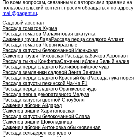
По всем вопросам, связанным с авторскими правами на
пользовательский контент, просим обращаться по адресу
mail@gagent.ru
.
Садовый арсенал
Рассада томатов Хурма
Рассада томатов Малахитовая шкатулка
Саженец груши Лада
Рассада перца сладкого Атлант
Рассада томатов Черри красные
Рассада капусты белокочанной Июньская
Саженец груши Чижовская
Рассада кабачков Аэронавт
Рассада тыквы Конфетка
Саженец яблони Белый налив
Рассада перца сладкого Калифорнийское чудо
Рассада земляники садовой Зенга Зенгана
Рассада перца сладкого Красный бык
Рассада лука порея
Рассада капусты пекинской Ча-Ча F1
Рассада перца сладкого Оранжевое чудо
Рассада перца декоративного Медуза
Рассада капусты цветной Сноуболл
Саженец яблони Айдаред
Саженец вишни Харитоновская
Рассада капусты белокочанной Слава
Саженец вишни Шоколадница
Саженец яблони Антоновка обыкновенная
Рассада сельдерея корневого