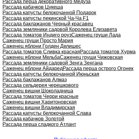
Рассада перца декоративного Медуза
Рассада кабачков Цукеша
Рассада капусты белокочанной Подарок
Рассада капусты пекинской Ча-Ча F1
Рассада баклажанов Черный красавец
Рассада земляники садовой Королева Елизавета
Рассада томатов Индиго роуз
Саженец груши Лада
Саженец груши Просто Мария
Саженец яблони Голден Делишес
Рассада томатов Сливка красная
Рассада томатов Хурма
Саженец яблони Мельба
Саженец груши Чижовская
Рассада земляники садовой Зенга Зенгана
Саженец яблони Айдаред
Рассада перца острого Огонек
Рассада капусты белокочанной Июньская
Рассада баклажанов Алмаз
Рассада сельдерея черешкового
Саженец вишни Шоколадница
Рассада томатов Черри красные
Саженец вишни Харитоновская
Саженец вишни Владимирская
Рассада капусты белокочанной Слава
Рассада кабачков Золотой
Рассада перца сладкого Атлант