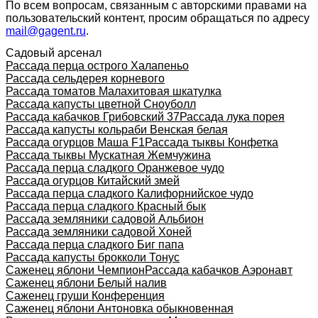
По всем вопросам, связанным с авторскими правами на
пользовательский контент, просим обращаться по адресу
mail@gagent.ru
.
Садовый арсенал
Рассада перца острого Халапеньо
Рассада сельдерея корневого
Рассада томатов Малахитовая шкатулка
Рассада капусты цветной Сноуболл
Рассада кабачков Грибовский 37
Рассада лука порея
Рассада капусты кольраби Венская белая
Рассада огурцов Маша F1
Рассада тыквы Конфетка
Рассада тыквы Мускатная Жемчужина
Рассада перца сладкого Оранжевое чудо
Рассада огурцов Китайский змей
Рассада перца сладкого Калифорнийское чудо
Рассада перца сладкого Красный бык
Рассада земляники садовой Альбион
Рассада земляники садовой Хоней
Рассада перца сладкого Биг папа
Рассада капусты брокколи Тонус
Саженец яблони Чемпион
Рассада кабачков Аэронавт
Саженец яблони Белый налив
Саженец груши Конференция
Саженец яблони Антоновка обыкновенная