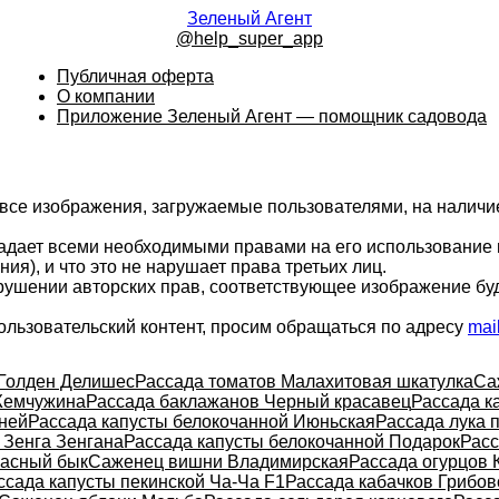
Зеленый Агент
@help_super_app
Публичная оферта
О компании
Приложение Зеленый Агент — помощник садовода
 все изображения, загружаемые пользователями, на налич
ладает всеми необходимыми правами на его использование 
ия), и что это не нарушает права третьих лиц.
арушении авторских прав, соответствующее изображение бу
ользовательский контент, просим обращаться по адресу
mai
Голден Делишес
Рассада томатов Малахитовая шкатулка
Са
Жемчужина
Рассада баклажанов Черный красавец
Рассада к
ней
Рассада капусты белокочанной Июньская
Рассада лука 
 Зенга Зенгана
Рассада капусты белокочанной Подарок
Расс
расный бык
Саженец вишни Владимирская
Рассада огурцов 
ссада капусты пекинской Ча-Ча F1
Рассада кабачков Грибов