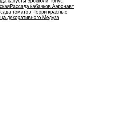
да капусты брокколи Тонус
ская
Рассада кабачков Аэронавт
сада томатов Черри красные
ца декоративного Медуза