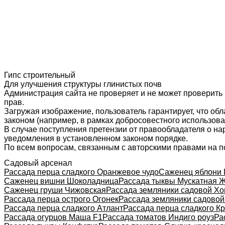
Гипс строительный
Для улучшения структуры глинистых почв
Администрация сайта не проверяет и не может проверить
прав.
Загружая изображение, пользователь гарантирует, что об
законом (например, в рамках добросовестного использован
В случае поступления претензии от правообладателя о н
уведомления в установленном законом порядке.
По всем вопросам, связанным с авторскими правами на п
Садовый арсенал
Рассада перца сладкого Оранжевое чудо
Саженец яблони 
Саженец вишни Шоколадница
Рассада тыквы Мускатная 
Саженец груши Чижовская
Рассада земляники садовой Хо
Рассада перца острого Огонек
Рассада земляники садовой
Рассада перца сладкого Атлант
Рассада перца сладкого К
Рассада огурцов Маша F1
Рассада томатов Индиго роуз
Ра