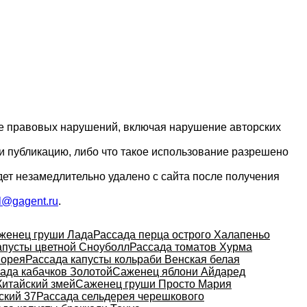
ие правовых нарушений, включая нарушение авторских
и публикацию, либо что такое использование разрешено
дет незамедлительно удалено с сайта после получения
l@gagent.ru
.
женец груши Лада
Рассада перца острого Халапеньо
апусты цветной Сноуболл
Рассада томатов Хурма
порея
Рассада капусты кольраби Венская белая
ада кабачков Золотой
Саженец яблони Айдаред
Китайский змей
Саженец груши Просто Мария
ский 37
Рассада сельдерея черешкового