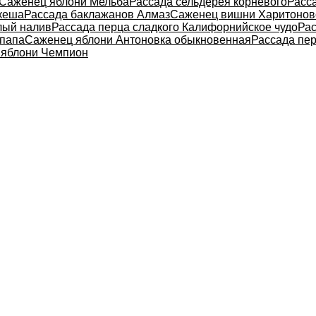
Саженец яблони Мельба
Рассада сельдерея корневого
Расса
укеша
Рассада баклажанов Алмаз
Саженец вишни Харитонов
лый налив
Рассада перца сладкого Калифорнийское чудо
Рас
 папа
Саженец яблони Антоновка обыкновенная
Рассада пер
 яблони Чемпион