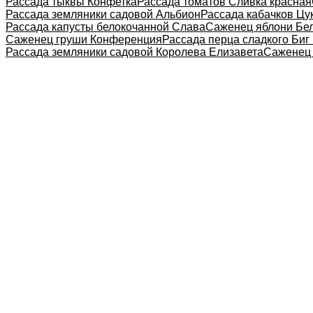
Рассада тыквы Конфетка
Рассада томатов Сливка красная
Рассада земляники садовой Альбион
Рассада кабачков Ц
Рассада капусты белокочанной Слава
Саженец яблони Бе
Саженец груши Конференция
Рассада перца сладкого Биг
Рассада земляники садовой Королева Елизавета
Саженец