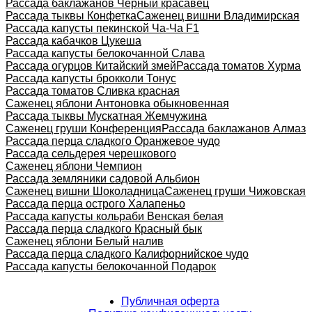
Рассада баклажанов Черный красавец
Рассада тыквы Конфетка
Саженец вишни Владимирская
Рассада капусты пекинской Ча-Ча F1
Рассада кабачков Цукеша
Рассада капусты белокочанной Слава
Рассада огурцов Китайский змей
Рассада томатов Хурма
Рассада капусты брокколи Тонус
Рассада томатов Сливка красная
Саженец яблони Антоновка обыкновенная
Рассада тыквы Мускатная Жемчужина
Саженец груши Конференция
Рассада баклажанов Алмаз
Рассада перца сладкого Оранжевое чудо
Рассада сельдерея черешкового
Саженец яблони Чемпион
Рассада земляники садовой Альбион
Саженец вишни Шоколадница
Саженец груши Чижовская
Рассада перца острого Халапеньо
Рассада капусты кольраби Венская белая
Рассада перца сладкого Красный бык
Саженец яблони Белый налив
Рассада перца сладкого Калифорнийское чудо
Рассада капусты белокочанной Подарок
Публичная оферта