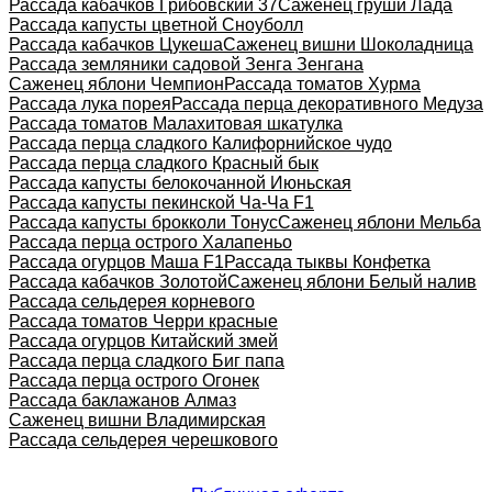
Рассада кабачков Грибовский 37
Саженец груши Лада
Рассада капусты цветной Сноуболл
Рассада кабачков Цукеша
Саженец вишни Шоколадница
Рассада земляники садовой Зенга Зенгана
Саженец яблони Чемпион
Рассада томатов Хурма
Рассада лука порея
Рассада перца декоративного Медуза
Рассада томатов Малахитовая шкатулка
Рассада перца сладкого Калифорнийское чудо
Рассада перца сладкого Красный бык
Рассада капусты белокочанной Июньская
Рассада капусты пекинской Ча-Ча F1
Рассада капусты брокколи Тонус
Саженец яблони Мельба
Рассада перца острого Халапеньо
Рассада огурцов Маша F1
Рассада тыквы Конфетка
Рассада кабачков Золотой
Саженец яблони Белый налив
Рассада сельдерея корневого
Рассада томатов Черри красные
Рассада огурцов Китайский змей
Рассада перца сладкого Биг папа
Рассада перца острого Огонек
Рассада баклажанов Алмаз
Саженец вишни Владимирская
Рассада сельдерея черешкового