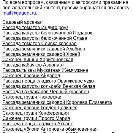
По всем вопросам, связанным с авторскими правами на
пользовательский контент, просим обращаться по адресу
mail@gagent.ru
.
Садовый арсенал
Рассада томатов Индиго роуз
Рассада капусты белокочанной Подарок
Рассада капусты белокочанной Слава
Рассада томатов Сливка красная
Рассада земляники садовой Альбион
Рассада земляники садовой Хоней
Саженец вишни Харитоновская
Рассада кабачков Аэронавт
Рассада тыквы Мускатная Жемчужина
Саженец яблони Айдаред
Рассада перца сладкого Оранжевое чудо
Рассада капусты кольраби Венская белая
Рассада баклажанов Черный красавец
Саженец груши Чижовская
Рассада земляники садовой Королева Елизавета
Саженец яблони Голден Делишес
Саженец груши Конференция
Саженец груши Просто Мария
Рассада перца сладкого Атлант
Саженец яблони Антоновка обыкновенная