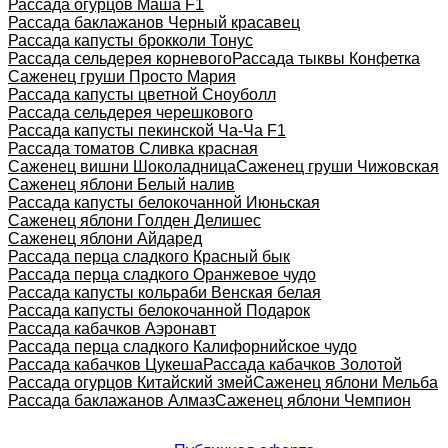
Рассада огурцов Маша F1
Рассада баклажанов Черный красавец
Рассада капусты брокколи Тонус
Рассада сельдерея корневого
Рассада тыквы Конфетка
Саженец груши Просто Мария
Рассада капусты цветной Сноуболл
Рассада сельдерея черешкового
Рассада капусты пекинской Ча-Ча F1
Рассада томатов Сливка красная
Саженец вишни Шоколадница
Саженец груши Чижовская
Саженец яблони Белый налив
Рассада капусты белокочанной Июньская
Саженец яблони Голден Делишес
Саженец яблони Айдаред
Рассада перца сладкого Красный бык
Рассада перца сладкого Оранжевое чудо
Рассада капусты кольраби Венская белая
Рассада капусты белокочанной Подарок
Рассада кабачков Аэронавт
Рассада перца сладкого Калифорнийское чудо
Рассада кабачков Цукеша
Рассада кабачков Золотой
Рассада огурцов Китайский змей
Саженец яблони Мельба
Рассада баклажанов Алмаз
Саженец яблони Чемпион