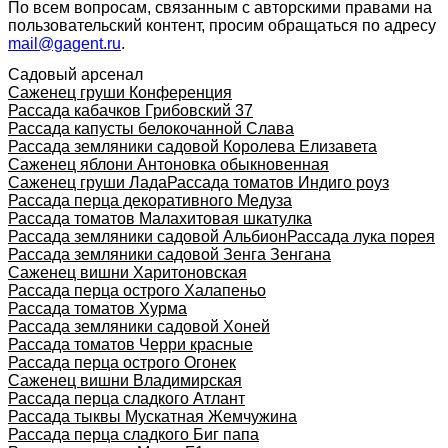
По всем вопросам, связанным с авторскими правами на
пользовательский контент, просим обращаться по адресу
mail@gagent.ru
.
Садовый арсенал
Саженец груши Конференция
Рассада кабачков Грибовский 37
Рассада капусты белокочанной Слава
Рассада земляники садовой Королева Елизавета
Саженец яблони Антоновка обыкновенная
Саженец груши Лада
Рассада томатов Индиго роуз
Рассада перца декоративного Медуза
Рассада томатов Малахитовая шкатулка
Рассада земляники садовой Альбион
Рассада лука порея
Рассада земляники садовой Зенга Зенгана
Саженец вишни Харитоновская
Рассада перца острого Халапеньо
Рассада томатов Хурма
Рассада земляники садовой Хоней
Рассада томатов Черри красные
Рассада перца острого Огонек
Саженец вишни Владимирская
Рассада перца сладкого Атлант
Рассада тыквы Мускатная Жемчужина
Рассада перца сладкого Биг папа