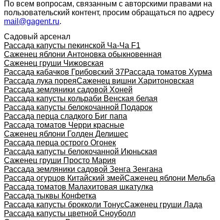
По всем вопросам, связанным с авторскими правами на
пользовательский контент, просим обращаться по адресу
mail@gagent.ru
.
Садовый арсенал
Рассада капусты пекинской Ча-Ча F1
Саженец яблони Антоновка обыкновенная
Саженец груши Чижовская
Рассада кабачков Грибовский 37
Рассада томатов Хурма
Рассада лука порея
Саженец вишни Харитоновская
Рассада земляники садовой Хоней
Рассада капусты кольраби Венская белая
Рассада капусты белокочанной Подарок
Рассада перца сладкого Биг папа
Рассада томатов Черри красные
Саженец яблони Голден Делишес
Рассада перца острого Огонек
Рассада капусты белокочанной Июньская
Саженец груши Просто Мария
Рассада земляники садовой Зенга Зенгана
Рассада огурцов Китайский змей
Саженец яблони Мельба
Рассада томатов Малахитовая шкатулка
Рассада тыквы Конфетка
Рассада капусты брокколи Тонус
Саженец груши Лада
Рассада капусты цветной Сноуболл