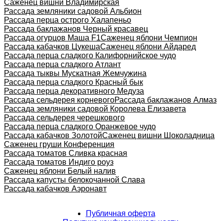
Саженец вишни Владимирская
Рассада земляники садовой Альбион
Рассада перца острого Халапеньо
Рассада баклажанов Черный красавец
Рассада огурцов Маша F1
Саженец яблони Чемпион
Рассада кабачков Цукеша
Саженец яблони Айдаред
Рассада перца сладкого Калифорнийское чудо
Рассада перца сладкого Атлант
Рассада тыквы Мускатная Жемчужина
Рассада перца сладкого Красный бык
Рассада перца декоративного Медуза
Рассада сельдерея корневого
Рассада баклажанов Алмаз
Рассада земляники садовой Королева Елизавета
Рассада сельдерея черешкового
Рассада перца сладкого Оранжевое чудо
Рассада кабачков Золотой
Саженец вишни Шоколадница
Саженец груши Конференция
Рассада томатов Сливка красная
Рассада томатов Индиго роуз
Саженец яблони Белый налив
Рассада капусты белокочанной Слава
Рассада кабачков Аэронавт
Публичная оферта