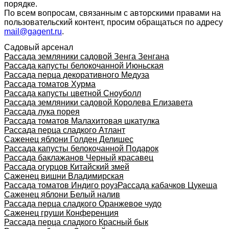
порядке.
По всем вопросам, связанным с авторскими правами на
пользовательский контент, просим обращаться по адресу
mail@gagent.ru
.
Садовый арсенал
Рассада земляники садовой Зенга Зенгана
Рассада капусты белокочанной Июньская
Рассада перца декоративного Медуза
Рассада томатов Хурма
Рассада капусты цветной Сноуболл
Рассада земляники садовой Королева Елизавета
Рассада лука порея
Рассада томатов Малахитовая шкатулка
Рассада перца сладкого Атлант
Саженец яблони Голден Делишес
Рассада капусты белокочанной Подарок
Рассада баклажанов Черный красавец
Рассада огурцов Китайский змей
Саженец вишни Владимирская
Рассада томатов Индиго роуз
Рассада кабачков Цукеша
Саженец яблони Белый налив
Рассада перца сладкого Оранжевое чудо
Саженец груши Конференция
Рассада перца сладкого Красный бык