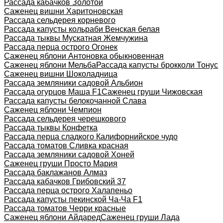
Рассада кабачков Золотой
Саженец вишни Харитоновская
Рассада сельдерея корневого
Рассада капусты кольраби Венская белая
Рассада тыквы Мускатная Жемчужина
Рассада перца острого Огонек
Саженец яблони Антоновка обыкновенная
Саженец яблони Мельба
Рассада капусты брокколи Тонус
Саженец вишни Шоколадница
Рассада земляники садовой Альбион
Рассада огурцов Маша F1
Саженец груши Чижовская
Рассада капусты белокочанной Слава
Саженец яблони Чемпион
Рассада сельдерея черешкового
Рассада тыквы Конфетка
Рассада перца сладкого Калифорнийское чудо
Рассада томатов Сливка красная
Рассада земляники садовой Хоней
Саженец груши Просто Мария
Рассада баклажанов Алмаз
Рассада кабачков Грибовский 37
Рассада перца острого Халапеньо
Рассада капусты пекинской Ча-Ча F1
Рассада томатов Черри красные
Саженец яблони Айдаред
Саженец груши Лада