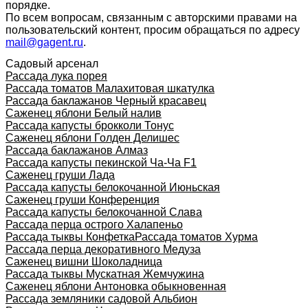
порядке.
По всем вопросам, связанным с авторскими правами на
пользовательский контент, просим обращаться по адресу
mail@gagent.ru
.
Садовый арсенал
Рассада лука порея
Рассада томатов Малахитовая шкатулка
Рассада баклажанов Черный красавец
Саженец яблони Белый налив
Рассада капусты брокколи Тонус
Саженец яблони Голден Делишес
Рассада баклажанов Алмаз
Рассада капусты пекинской Ча-Ча F1
Саженец груши Лада
Рассада капусты белокочанной Июньская
Саженец груши Конференция
Рассада капусты белокочанной Слава
Рассада перца острого Халапеньо
Рассада тыквы Конфетка
Рассада томатов Хурма
Рассада перца декоративного Медуза
Саженец вишни Шоколадница
Рассада тыквы Мускатная Жемчужина
Саженец яблони Антоновка обыкновенная
Рассада земляники садовой Альбион