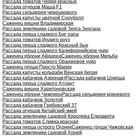
Рассада томатов Черри красные
Рассада огурцов Маша F1
Рассада сельдерея черешкового
Рассада капусты цветной Сноуболл
Саженец вишни Владимирская
Рассада земляники садовой Зенга Зенгана
Рассада перца сладкого Биг папа
Рассада томатов Индиго роуз
Рассада перца сладкого Красный бык
Рассада перца сладкого Калифорнийское чудо
Саженец яблони Айдаред
Саженец яблони Мельба
Рассада перца сладкого Оранжевое чудо
Саженец груши Просто Мария
Рассада капусты кольраби Венская белая
Рассада кабачков Аэронавт
Рассада кабачков Цукеша
Рассада перца сладкого Атлант
Саженец вишни Харитоновская
Саженец яблони Чемпион
Рассада сельдерея корневого
Рассада кабачков Золотой
Рассада кабачков Грибовский 37
Рассада огурцов Китайский змей
Рассада земляники садовой Королева Елизавета
Рассада томатов Сливка красная
Рассада перца острого Огонек
Саженец груши Чижовская
Рассада земляники садовой Хоней