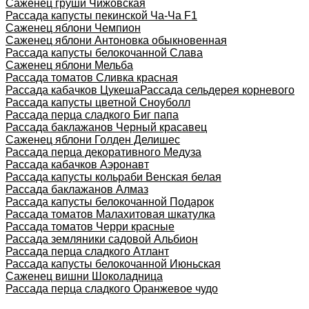
Саженец груши Чижовская
Рассада капусты пекинской Ча-Ча F1
Саженец яблони Чемпион
Саженец яблони Антоновка обыкновенная
Рассада капусты белокочанной Слава
Саженец яблони Мельба
Рассада томатов Сливка красная
Рассада кабачков Цукеша
Рассада сельдерея корневого
Рассада капусты цветной Сноуболл
Рассада перца сладкого Биг папа
Рассада баклажанов Черный красавец
Саженец яблони Голден Делишес
Рассада перца декоративного Медуза
Рассада кабачков Аэронавт
Рассада капусты кольраби Венская белая
Рассада баклажанов Алмаз
Рассада капусты белокочанной Подарок
Рассада томатов Малахитовая шкатулка
Рассада томатов Черри красные
Рассада земляники садовой Альбион
Рассада перца сладкого Атлант
Рассада капусты белокочанной Июньская
Саженец вишни Шоколадница
Рассада перца сладкого Оранжевое чудо