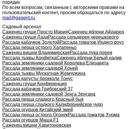
порядке.
По всем вопросам, связанным с авторскими правами на
пользовательский контент, просим обращаться по адресу
mail@gagent.ru
.
Садовый арсенал
Саженец груши Просто Мария
Саженец яблони Айдаред
Саженец груши Лада
Рассада сельдерея черешкового
Рассада кабачков Золотой
Рассада томатов Индиго роуз
Рассада перца острого Халапеньо
Саженец вишни Владимирская
Рассада лука порея
Рассада тыквы Конфетка
Саженец яблони Белый налив
Рассада земляники садовой Королева Елизавета
Рассада земляники садовой Хоней
Рассада тыквы Мускатная Жемчужина
Рассада капусты брокколи Тонус
Саженец груши Конференция
Рассада кабачков Грибовский 37
Рассада земляники садовой Зенга Зенгана
Рассада перца сладкого Красный бык
Рассада перца сладкого Калифорнийское чудо
Рассада огурцов Китайский змей
Рассада перца острого Огонек
Рассада томатов Хурма
Рассада огурцов Маша F1
Саженец вишни Харитоновская