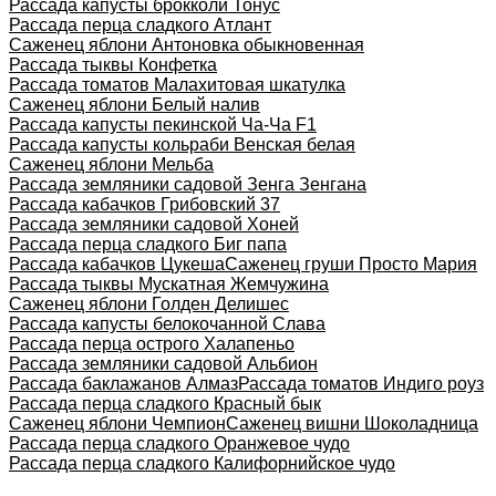
Рассада капусты брокколи Тонус
Рассада перца сладкого Атлант
Саженец яблони Антоновка обыкновенная
Рассада тыквы Конфетка
Рассада томатов Малахитовая шкатулка
Саженец яблони Белый налив
Рассада капусты пекинской Ча-Ча F1
Рассада капусты кольраби Венская белая
Саженец яблони Мельба
Рассада земляники садовой Зенга Зенгана
Рассада кабачков Грибовский 37
Рассада земляники садовой Хоней
Рассада перца сладкого Биг папа
Рассада кабачков Цукеша
Саженец груши Просто Мария
Рассада тыквы Мускатная Жемчужина
Саженец яблони Голден Делишес
Рассада капусты белокочанной Слава
Рассада перца острого Халапеньо
Рассада земляники садовой Альбион
Рассада баклажанов Алмаз
Рассада томатов Индиго роуз
Рассада перца сладкого Красный бык
Саженец яблони Чемпион
Саженец вишни Шоколадница
Рассада перца сладкого Оранжевое чудо
Рассада перца сладкого Калифорнийское чудо