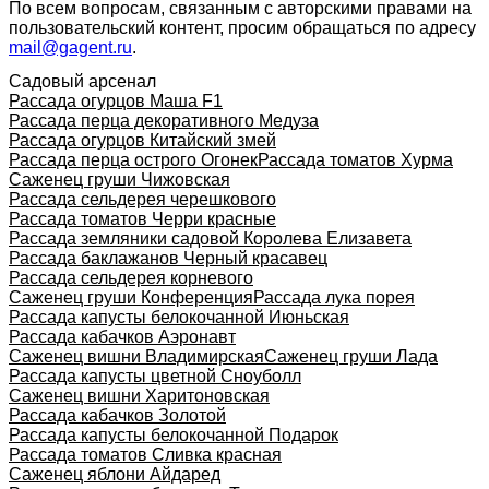
По всем вопросам, связанным с авторскими правами на
пользовательский контент, просим обращаться по адресу
mail@gagent.ru
.
Садовый арсенал
Рассада огурцов Маша F1
Рассада перца декоративного Медуза
Рассада огурцов Китайский змей
Рассада перца острого Огонек
Рассада томатов Хурма
Саженец груши Чижовская
Рассада сельдерея черешкового
Рассада томатов Черри красные
Рассада земляники садовой Королева Елизавета
Рассада баклажанов Черный красавец
Рассада сельдерея корневого
Саженец груши Конференция
Рассада лука порея
Рассада капусты белокочанной Июньская
Рассада кабачков Аэронавт
Саженец вишни Владимирская
Саженец груши Лада
Рассада капусты цветной Сноуболл
Саженец вишни Харитоновская
Рассада кабачков Золотой
Рассада капусты белокочанной Подарок
Рассада томатов Сливка красная
Саженец яблони Айдаред