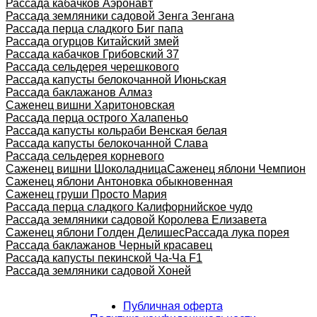
Рассада кабачков Аэронавт
Рассада земляники садовой Зенга Зенгана
Рассада перца сладкого Биг папа
Рассада огурцов Китайский змей
Рассада кабачков Грибовский 37
Рассада сельдерея черешкового
Рассада капусты белокочанной Июньская
Рассада баклажанов Алмаз
Саженец вишни Харитоновская
Рассада перца острого Халапеньо
Рассада капусты кольраби Венская белая
Рассада капусты белокочанной Слава
Рассада сельдерея корневого
Саженец вишни Шоколадница
Саженец яблони Чемпион
Саженец яблони Антоновка обыкновенная
Саженец груши Просто Мария
Рассада перца сладкого Калифорнийское чудо
Рассада земляники садовой Королева Елизавета
Саженец яблони Голден Делишес
Рассада лука порея
Рассада баклажанов Черный красавец
Рассада капусты пекинской Ча-Ча F1
Рассада земляники садовой Хоней
Публичная оферта