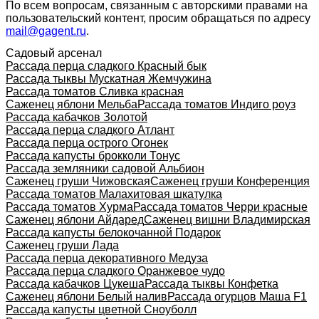
По всем вопросам, связанным с авторскими правами на
пользовательский контент, просим обращаться по адресу
mail@gagent.ru
.
Садовый арсенал
Рассада перца сладкого Красный бык
Рассада тыквы Мускатная Жемчужина
Рассада томатов Сливка красная
Саженец яблони Мельба
Рассада томатов Индиго роуз
Рассада кабачков Золотой
Рассада перца сладкого Атлант
Рассада перца острого Огонек
Рассада капусты брокколи Тонус
Рассада земляники садовой Альбион
Саженец груши Чижовская
Саженец груши Конференция
Рассада томатов Малахитовая шкатулка
Рассада томатов Хурма
Рассада томатов Черри красные
Саженец яблони Айдаред
Саженец вишни Владимирская
Рассада капусты белокочанной Подарок
Саженец груши Лада
Рассада перца декоративного Медуза
Рассада перца сладкого Оранжевое чудо
Рассада кабачков Цукеша
Рассада тыквы Конфетка
Саженец яблони Белый налив
Рассада огурцов Маша F1
Рассада капусты цветной Сноуболл