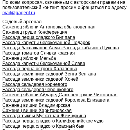
По всем вопросам, связанным с авторскими правами на
пользовательский контент, просим обращаться по адресу
mail@gagent.ru
.
Садовый арсенал
Саженец яблони Антоновка обыкновенная
Саженец груши Конференция
Рассада перца сладкого Биг папа
Рассада капусты белокочанной Подарок
Рассада баклажанов Алмаз
Рассада кабачков Цукеша
Рассада томатов Сливка красная
Саженец яблони Мельба
Рассада капусты белокочанной Слава
Рассада перца острого Халапеньо
Рассада земляники садовой Зенга Зенгана
Рассада земляники садовой Хоней
Рассада сельдерея корневого
Рассада сельдерея черешкового
Саженец яблони Айдаред
Саженец груши Чижовская
Рассада земляники садовой Королева Елизавета
Саженец вишни Владимирская
Саженец вишни Харитоновская
Рассада тыквы Мускатная Жемчужина
Рассада перца сладкого Калифорнийское чудо
Рассада перца сладкого Красный бык