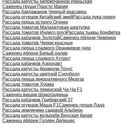
Рассада капусты белокочанной Июньская
Саженец груши Просто Мария
Рассада баклажанов Черный красавец
Рассада огурцов Китайский змей
Рассада лука порея
Рассада перца острого Огонек
Рассада томатов Малахитовая шкатулка
Рассада томатов Индиго роуз
Рассада тыквы Конфетка
Рассада кабачков Золотой
Саженец яблони Чемпион
Рассада томатов Черри красные
Рассада перца сладкого Оранжевое чудо
Саженец яблони Белый налив
Рассада перца сладкого Атлант
Рассада кабачков Аэронавт
Рассада капусты брокколи Тонус
Рассада капусты цветной Сноуболл
Рассада перца декоративного Медуза
Рассада томатов Хурма
Рассада капусты пекинской Ча-Ча F1
Саженец вишни Шоколадница
Рассада кабачков Грибовский 37
Рассада огурцов Маша F1
Саженец груши Лада
Рассада земляники садовой Альбион
Рассада капусты кольраби Венская белая
Саженец яблони Голден Делишес