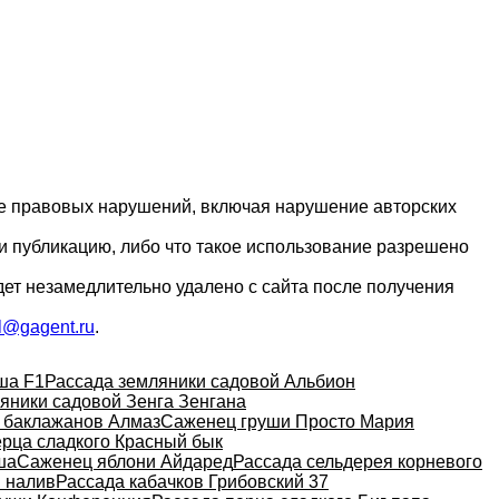
ие правовых нарушений, включая нарушение авторских
и публикацию, либо что такое использование разрешено
дет незамедлительно удалено с сайта после получения
l@gagent.ru
.
ша F1
Рассада земляники садовой Альбион
яники садовой Зенга Зенгана
 баклажанов Алмаз
Саженец груши Просто Мария
ерца сладкого Красный бык
ша
Саженец яблони Айдаред
Рассада сельдерея корневого
 налив
Рассада кабачков Грибовский 37