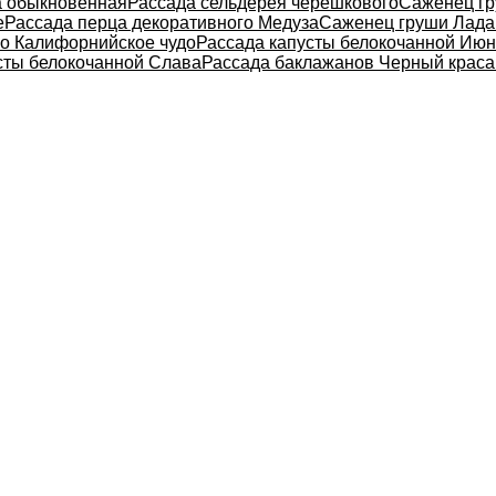
а обыкновенная
Рассада сельдерея черешкового
Саженец г
е
Рассада перца декоративного Медуза
Саженец груши Лада
го Калифорнийское чудо
Рассада капусты белокочанной Июн
сты белокочанной Слава
Рассада баклажанов Черный крас