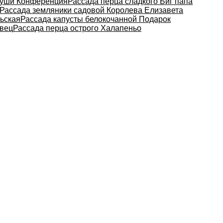
руши Конференция
Рассада перца сладкого Биг папа
Рассада земляники садовой Королева Елизавета
ьская
Рассада капусты белокочанной Подарок
авец
Рассада перца острого Халапеньо