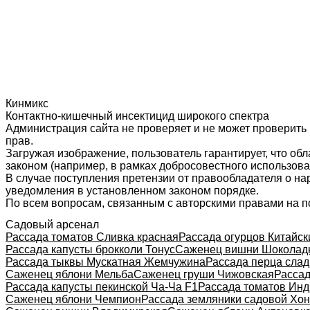
Кинмикс
Контактно-кишечный инсектицид широкого спектра
Администрация сайта не проверяет и не может проверить
прав.
Загружая изображение, пользователь гарантирует, что об
законом (например, в рамках добросовестного использован
В случае поступления претензии от правообладателя о н
уведомления в установленном законом порядке.
По всем вопросам, связанным с авторскими правами на п
Садовый арсенал
Рассада томатов Сливка красная
Рассада огурцов Китайск
Рассада капусты брокколи Тонус
Саженец вишни Шоколад
Рассада тыквы Мускатная Жемчужина
Рассада перца слад
Саженец яблони Мельба
Саженец груши Чижовская
Рассад
Рассада капусты пекинской Ча-Ча F1
Рассада томатов Инд
Саженец яблони Чемпион
Рассада земляники садовой Хо