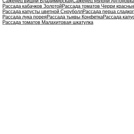
Саженец вишни Владимирская
Саженец яблони Антоновк
Рассада кабачков Золотой
Рассада томатов Черри красны
Рассада капусты цветной Сноуболл
Рассада перца сладко
Рассада лука порея
Рассада тыквы Конфетка
Рассада капу
Рассада томатов Малахитовая шкатулка