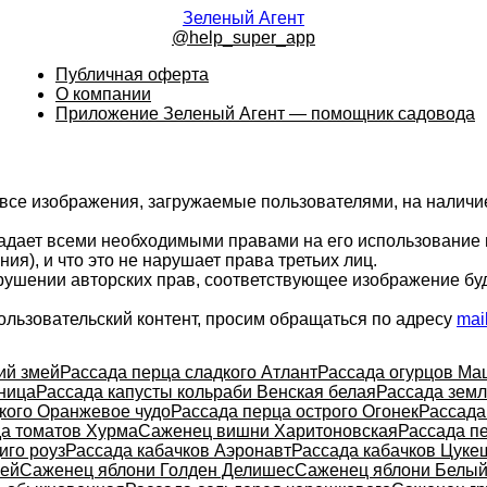
Зеленый Агент
@help_super_app
Публичная оферта
О компании
Приложение Зеленый Агент — помощник садовода
 все изображения, загружаемые пользователями, на налич
ладает всеми необходимыми правами на его использование 
ия), и что это не нарушает права третьих лиц.
арушении авторских прав, соответствующее изображение бу
ользовательский контент, просим обращаться по адресу
mai
ий змей
Рассада перца сладкого Атлант
Рассада огурцов Ма
ница
Рассада капусты кольраби Венская белая
Рассада земл
кого Оранжевое чудо
Рассада перца острого Огонек
Рассада
а томатов Хурма
Саженец вишни Харитоновская
Рассада п
иго роуз
Рассада кабачков Аэронавт
Рассада кабачков Цуке
ней
Саженец яблони Голден Делишес
Саженец яблони Белый