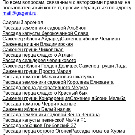
По всем вопросам, связанным с авторскими правами на
пользовательский контент, просим обращаться по адресу
mail@gagent.ru
.
Садовый арсенал
Рассада земляники садовой Альбион
Рассада капусты белокочанной Слава
Саженец яблони Айдаред
Саженец яблони Чемпион
Саженец вишни Владимирская
Саженец груши Чижовская
Рассада перца сладкого Атлант
Рассада сельдерея черешкового
Саженец яблони Голден Делишес
Саженец груши Лада
Саженец груши Просто Мария
Рассада томатов Малахитовая шкатулка
Рассада земляники садовой Королева Елизавета
Рассада перца декоративного Медуза
Рассада перца сладкого Красный бык
Саженец груши Конференция
Саженец яблони Мельба
Рассада томатов Черри красные
Саженец яблони Белый налив
Рассада земляники садовой Зенга Зенгана
Рассада капусты пекинской Ча-Ча F1
Рассада кабачков Грибовский 37
Рассада перца острого Огонек
Рассада томатов Хурма