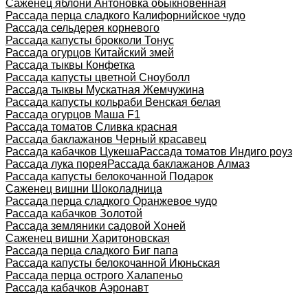
Саженец яблони Антоновка обыкновенная
Рассада перца сладкого Калифорнийское чудо
Рассада сельдерея корневого
Рассада капусты брокколи Тонус
Рассада огурцов Китайский змей
Рассада тыквы Конфетка
Рассада капусты цветной Сноуболл
Рассада тыквы Мускатная Жемчужина
Рассада капусты кольраби Венская белая
Рассада огурцов Маша F1
Рассада томатов Сливка красная
Рассада баклажанов Черный красавец
Рассада кабачков Цукеша
Рассада томатов Индиго роуз
Рассада лука порея
Рассада баклажанов Алмаз
Рассада капусты белокочанной Подарок
Саженец вишни Шоколадница
Рассада перца сладкого Оранжевое чудо
Рассада кабачков Золотой
Рассада земляники садовой Хоней
Саженец вишни Харитоновская
Рассада перца сладкого Биг папа
Рассада капусты белокочанной Июньская
Рассада перца острого Халапеньо
Рассада кабачков Аэронавт