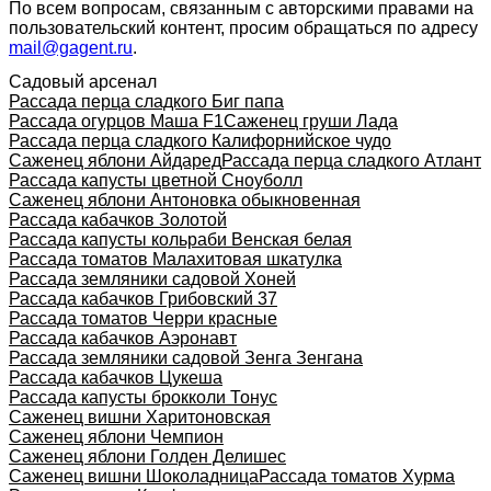
По всем вопросам, связанным с авторскими правами на
пользовательский контент, просим обращаться по адресу
mail@gagent.ru
.
Садовый арсенал
Рассада перца сладкого Биг папа
Рассада огурцов Маша F1
Саженец груши Лада
Рассада перца сладкого Калифорнийское чудо
Саженец яблони Айдаред
Рассада перца сладкого Атлант
Рассада капусты цветной Сноуболл
Саженец яблони Антоновка обыкновенная
Рассада кабачков Золотой
Рассада капусты кольраби Венская белая
Рассада томатов Малахитовая шкатулка
Рассада земляники садовой Хоней
Рассада кабачков Грибовский 37
Рассада томатов Черри красные
Рассада кабачков Аэронавт
Рассада земляники садовой Зенга Зенгана
Рассада кабачков Цукеша
Рассада капусты брокколи Тонус
Саженец вишни Харитоновская
Саженец яблони Чемпион
Саженец яблони Голден Делишес
Саженец вишни Шоколадница
Рассада томатов Хурма