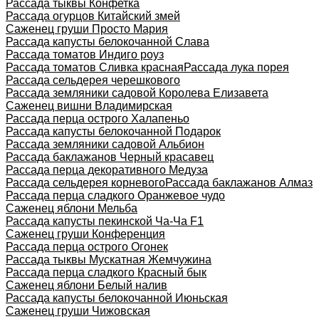
Рассада тыквы Конфетка
Рассада огурцов Китайский змей
Саженец груши Просто Мария
Рассада капусты белокочанной Слава
Рассада томатов Индиго роуз
Рассада томатов Сливка красная
Рассада лука порея
Рассада сельдерея черешкового
Рассада земляники садовой Королева Елизавета
Саженец вишни Владимирская
Рассада перца острого Халапеньо
Рассада капусты белокочанной Подарок
Рассада земляники садовой Альбион
Рассада баклажанов Черный красавец
Рассада перца декоративного Медуза
Рассада сельдерея корневого
Рассада баклажанов Алмаз
Рассада перца сладкого Оранжевое чудо
Саженец яблони Мельба
Рассада капусты пекинской Ча-Ча F1
Саженец груши Конференция
Рассада перца острого Огонек
Рассада тыквы Мускатная Жемчужина
Рассада перца сладкого Красный бык
Саженец яблони Белый налив
Рассада капусты белокочанной Июньская
Саженец груши Чижовская