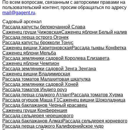
По всем вопросам, связанным с авторскими правами на
пользовательский контент, просим обращаться по адресу
mail@gagent.ru
.
Садовый арсенал
Рассада капусты белокочанной Слава
Саженец груши Чижовская
Саженец яблони Белый налив
Рассада перца острого Огонек
Рассада капусты брокколи Тонус
Саженец вишни Харитоновская
Рассада тыквы Конфетка
Саженец яблони Мельба
Рассада земляники садовой Королева Елизавета
Саженец яблони Чемпион
Рассада земляники садовой Зенга Зенгана
Саженец вишни Владимирская
Рассада томатов Малахитовая шкатулка
Рассада земляники садовой Хоней
Рассада томатов Индиго роуз
Рассада перца сладкого Атлант
Рассада томатов Хурма
Рассада огурцов Маша F1
Саженец вишни Шоколадница
Рассада баклажанов Черный красавец
Саженец груши Конференция
Рассада сельдерея черешкового
Рассада баклажанов Алмаз
Рассада сельдерея корневого
Рассада перца сладкого Калифорнийское чудо