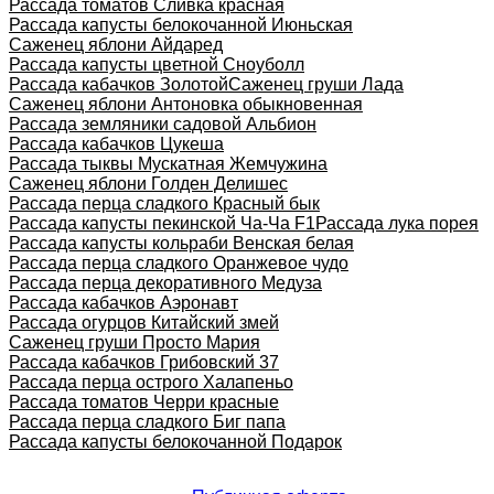
Рассада томатов Сливка красная
Рассада капусты белокочанной Июньская
Саженец яблони Айдаред
Рассада капусты цветной Сноуболл
Рассада кабачков Золотой
Саженец груши Лада
Саженец яблони Антоновка обыкновенная
Рассада земляники садовой Альбион
Рассада кабачков Цукеша
Рассада тыквы Мускатная Жемчужина
Саженец яблони Голден Делишес
Рассада перца сладкого Красный бык
Рассада капусты пекинской Ча-Ча F1
Рассада лука порея
Рассада капусты кольраби Венская белая
Рассада перца сладкого Оранжевое чудо
Рассада перца декоративного Медуза
Рассада кабачков Аэронавт
Рассада огурцов Китайский змей
Саженец груши Просто Мария
Рассада кабачков Грибовский 37
Рассада перца острого Халапеньо
Рассада томатов Черри красные
Рассада перца сладкого Биг папа
Рассада капусты белокочанной Подарок