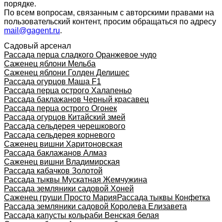
порядке.
По всем вопросам, связанным с авторскими правами на
пользовательский контент, просим обращаться по адресу
mail@gagent.ru
.
Садовый арсенал
Рассада перца сладкого Оранжевое чудо
Саженец яблони Мельба
Саженец яблони Голден Делишес
Рассада огурцов Маша F1
Рассада перца острого Халапеньо
Рассада баклажанов Черный красавец
Рассада перца острого Огонек
Рассада огурцов Китайский змей
Рассада сельдерея черешкового
Рассада сельдерея корневого
Саженец вишни Харитоновская
Рассада баклажанов Алмаз
Саженец вишни Владимирская
Рассада кабачков Золотой
Рассада тыквы Мускатная Жемчужина
Рассада земляники садовой Хоней
Саженец груши Просто Мария
Рассада тыквы Конфетка
Рассада земляники садовой Королева Елизавета
Рассада капусты кольраби Венская белая