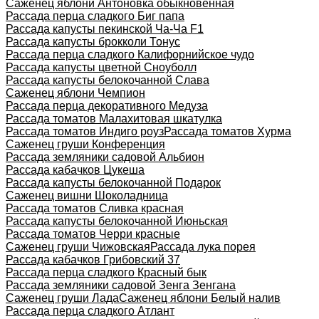
Саженец яблони Антоновка обыкновенная
Рассада перца сладкого Биг папа
Рассада капусты пекинской Ча-Ча F1
Рассада капусты брокколи Тонус
Рассада перца сладкого Калифорнийское чудо
Рассада капусты цветной Сноуболл
Рассада капусты белокочанной Слава
Саженец яблони Чемпион
Рассада перца декоративного Медуза
Рассада томатов Малахитовая шкатулка
Рассада томатов Индиго роуз
Рассада томатов Хурма
Саженец груши Конференция
Рассада земляники садовой Альбион
Рассада кабачков Цукеша
Рассада капусты белокочанной Подарок
Саженец вишни Шоколадница
Рассада томатов Сливка красная
Рассада капусты белокочанной Июньская
Рассада томатов Черри красные
Саженец груши Чижовская
Рассада лука порея
Рассада кабачков Грибовский 37
Рассада перца сладкого Красный бык
Рассада земляники садовой Зенга Зенгана
Саженец груши Лада
Саженец яблони Белый налив
Рассада перца сладкого Атлант