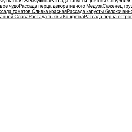
 Мускатная Жемчужина
Рассада капусты цветной Сноуболл
С
вое чудо
Рассада перца декоративного Медуза
Саженец гру
ссада томатов Сливка красная
Рассада капусты белокочанн
чанной Слава
Рассада тыквы Конфетка
Рассада перца остро