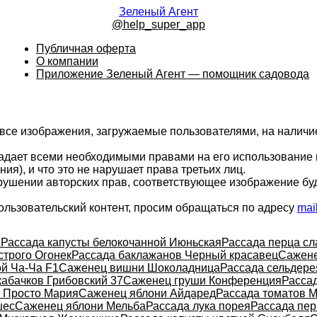
Зеленый Агент
@help_super_app
Публичная оферта
О компании
Приложение Зеленый Агент — помощник садовода
 все изображения, загружаемые пользователями, на налич
ладает всеми необходимыми правами на его использование 
ия), и что это не нарушает права третьих лиц.
арушении авторских прав, соответствующее изображение бу
ользовательский контент, просим обращаться по адресу
mai
я
Рассада капусты белокочанной Июньская
Рассада перца сл
строго Огонек
Рассада баклажанов Черный красавец
Сажене
ой Ча-Ча F1
Саженец вишни Шоколадница
Рассада сельдере
кабачков Грибовский 37
Саженец груши Конференция
Рассад
 Просто Мария
Саженец яблони Айдаред
Рассада томатов 
шес
Саженец яблони Мельба
Рассада лука порея
Рассада пер