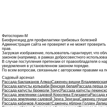
Фитоспорин-М
Биофунгицид для профилактики грибковых болезней
Администрация сайта не проверяет и не может проверить
прав.
Загружая изображение, пользователь гарантирует, что об
законом (например, в рамках добросовестного использован
В случае поступления претензии от правообладателя о н
уведомления в установленном законом порядке.
По всем вопросам, связанным с авторскими правами на п
Садовый арсенал
Рассада баклажанов Алмаз
Саженец вишни Владимирска
Рассада капусты кольраби Венская белая
Рассада перца о
Рассада капусты брокколи Тонус
Рассада капусты пекинск
Рассада земляники садовой Королева Елизавета
Рассада 
Рассада земляники садовой Зенга Зенгана
Саженец груши
Рассада кабачков Аэронавт
Саженец яблони Голден Дели