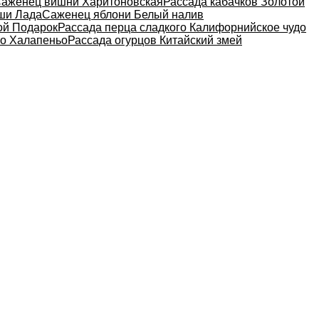
аженец вишни Харитоновская
Рассада кабачков Золотой
ши Лада
Саженец яблони Белый налив
ой Подарок
Рассада перца сладкого Калифорнийское чудо
го Халапеньо
Рассада огурцов Китайский змей