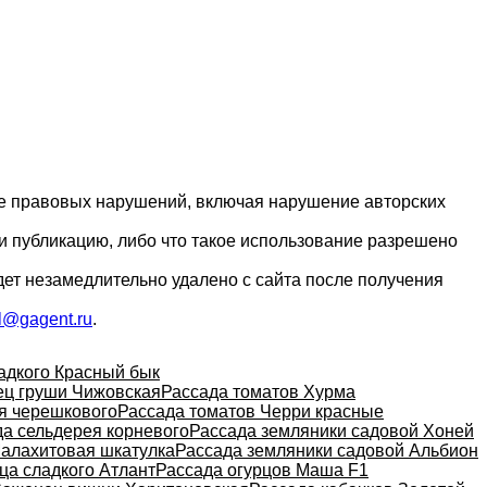
ие правовых нарушений, включая нарушение авторских
и публикацию, либо что такое использование разрешено
дет незамедлительно удалено с сайта после получения
l@gagent.ru
.
адкого Красный бык
ц груши Чижовская
Рассада томатов Хурма
я черешкового
Рассада томатов Черри красные
а сельдерея корневого
Рассада земляники садовой Хоней
Малахитовая шкатулка
Рассада земляники садовой Альбион
ца сладкого Атлант
Рассада огурцов Маша F1