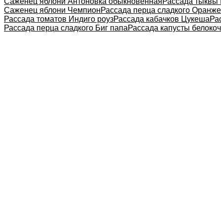
Саженец яблони Антоновка обыкновенная
Рассада тыквы
Саженец яблони Чемпион
Рассада перца сладкого Оранже
Рассада томатов Индиго роуз
Рассада кабачков Цукеша
Ра
Рассада перца сладкого Биг папа
Рассада капусты белоко