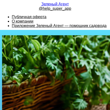
Зеленый Агент
@help_super_app
Публичная оферта
О компании
Приложение Зеленый Агент — помощник садовода
Садовые инструменты: какие нужны и как правильно их
использовать