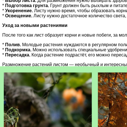
*
Выбор листа.
Для размножения нужно выбирать здоровы
*
Подготовка грунта.
Грунт должен быть рыхлым и питате
*
Укоренение.
Листу нужно время, чтобы образовать корни
*
Освещение.
Листу нужно достаточное количество света,
Уход за новыми растениями
После того как лист образует корни и новые побеги, за 
*
Полив.
Молодые растения нуждаются в регулярном полив
*
Подкормка.
Можно использовать специальные удобрени
*
Пересадка.
Когда растение подрастёт, его можно переса
Размножение растений листом — необычный и интересный 
усилий. Попробуйте размножить свои растения листом и у
Статьи