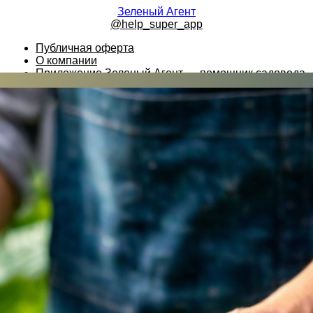
Зеленый Агент
@help_super_app
Публичная оферта
О компании
Приложение Зеленый Агент — помощник садовода