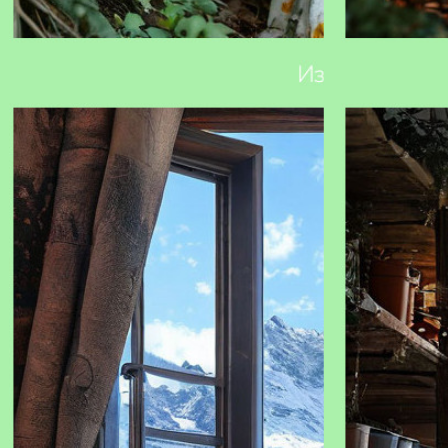
ИИ-помощник iOreestr.ru: точность данных и
Как подготови
удобство анализа для работы с
недвижимостью, транспортом и
юридическими лицами