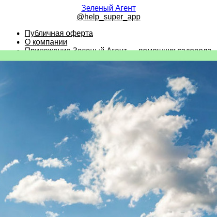
Зеленый Агент
@help_super_app
Публичная оферта
О компании
Приложение Зеленый Агент — помощник садовода