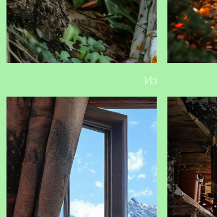
ИИ-помощник iOreestr.ru: точность данных и
Как подготови
удобство анализа для работы с
недвижимостью, транспортом и
юридическими лицами