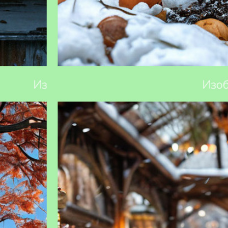
 правила и
Какие растения можно сажать зимой: гид
для садовода