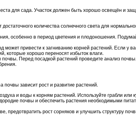
места для сада. Участок должен быть хорошо освещён и за
достаточного количества солнечного света для нормальног
ния, особенно в период цветения и плодоношения. Подумай
 может привести к загниванию корней растений. Если у вас
й, которые хорошо переносят избыток влаги.
почвы. Перед посадкой растений проведите анализ почвы,
брения.
а почвы зависит рост и развитие растений.
здуха и воды к корням растений. Используйте грабли или 
дородие почвы и обеспечить растения необходимыми пита
ве, предотвратить рост сорняков и улучшить структуру почв