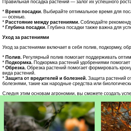
Правильная посадка растений — залог их успешного роста
*
Время посадки.
Выбирайте оптимальное время для посад
— осенью.
*
Расстояние между растениями.
Соблюдайте рекомендуе
*
Глубина посадки.
Глубина посадки также важна для усп
Уход за растениями
Уход за растениями включает в себя полив, подкормку, обр
*
Полив.
Регулярный полив помогает поддерживать оптима
*
Подкормка.
Подкормка растений удобрениями помогает 
*
Обрезка.
Обрезка растений помогает формировать крону,
вида растений.
*
Защита от вредителей и болезней.
Защита растений от
болезнями, такие как народные средства или биологическ
Следуя этим основам агрономии, вы сможете создать успе
Наблюдайте за своими растениями, экспериментируйте и 
Статьи