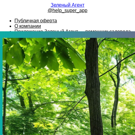
Зеленый Агент
@help_super_app
Публичная оферта
О компании
Приложение Зеленый Агент — помощник садовода
Лучшие растения для тенистого сада