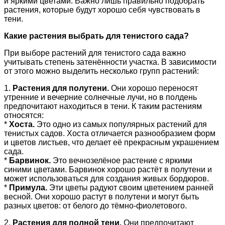
и яркими цветами. Важно лишь правильно подобрать
растения, которые будут хорошо себя чувствовать в
тени.
Какие растения выбрать для тенистого сада?
При выборе растений для тенистого сада важно
учитывать степень затенённости участка. В зависимости
от этого можно выделить несколько групп растений:
1.
Растения для полутени.
Они хорошо переносят
утренние и вечерние солнечные лучи, но в полдень
предпочитают находиться в тени. К таким растениям
относятся:
*
Хоста.
Это одно из самых популярных растений для
тенистых садов. Хоста отличается разнообразием форм
и цветов листьев, что делает её прекрасным украшением
сада.
*
Барвинок.
Это вечнозелёное растение с яркими
синими цветами. Барвинок хорошо растёт в полутени и
может использоваться для создания живых бордюров.
*
Примула.
Эти цветы радуют своим цветением ранней
весной. Они хорошо растут в полутени и могут быть
разных цветов: от белого до тёмно-фиолетового.
2.
Растения для полной тени.
Они предпочитают