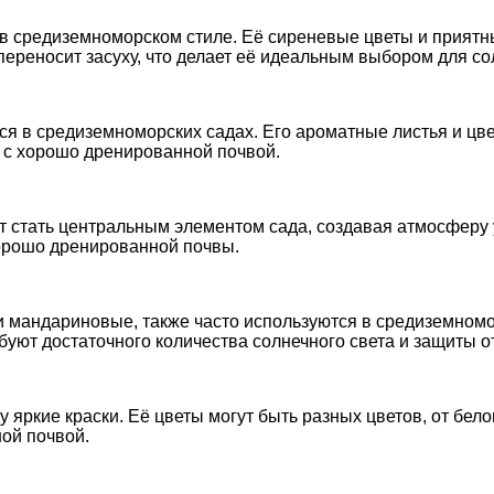
в средиземноморском стиле. Её сиреневые цветы и приятн
ереносит засуху, что делает её идеальным выбором для со
тся в средиземноморских садах. Его ароматные листья и ц
х с хорошо дренированной почвой.
стать центральным элементом сада, создавая атмосферу у
хорошо дренированной почвы.
 мандариновые, также часто используются в средиземномор
уют достаточного количества солнечного света и защиты о
 яркие краски. Её цветы могут быть разных цветов, от бело
ой почвой.