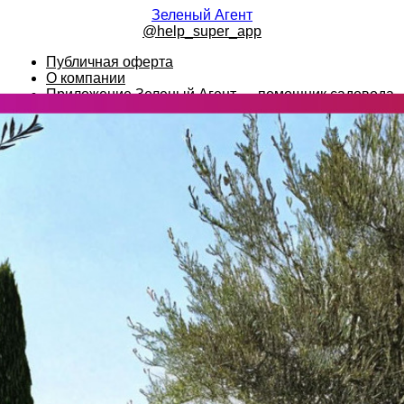
Зеленый Агент
@help_super_app
Публичная оферта
О компании
Приложение Зеленый Агент — помощник садовода