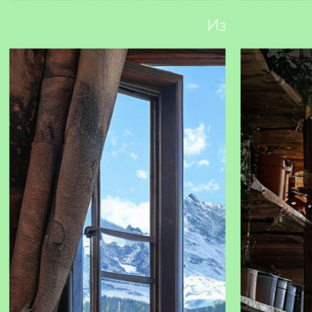
ИИ-помощник iOreestr.ru: точность данных и
Как подготови
удобство анализа для работы с
недвижимостью, транспортом и
юридическими лицами