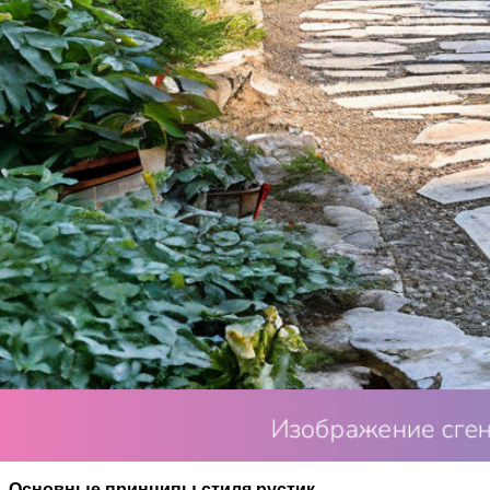
Сад в стиле рустик — это место, где царит атмосфера уют
оазисом спокойствия и гармонии.
Основные принципы стиля рустик