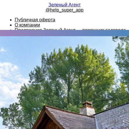
Зеленый Агент
@help_super_app
Публичная оферта
О компании
Приложение Зеленый Агент — помощник садовода