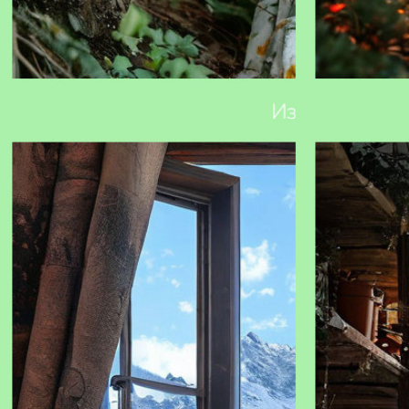
ИИ-помощник iOreestr.ru: точность данных и
Как подготови
удобство анализа для работы с
недвижимостью, транспортом и
юридическими лицами