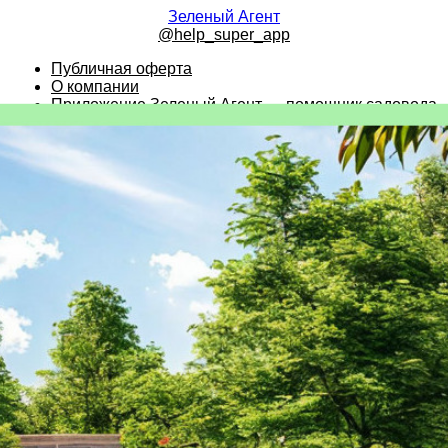
Зеленый Агент
@help_super_app
Публичная оферта
О компании
Приложение Зеленый Агент — помощник садовода
водов